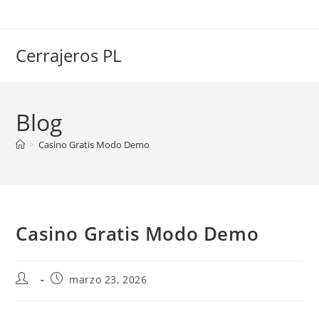
Ir
al
contenido
Cerrajeros PL
Blog
>
Casino Gratis Modo Demo
Casino Gratis Modo Demo
Autor
Publicación
marzo 23, 2026
de
de
la
la
entrada:
entrada: