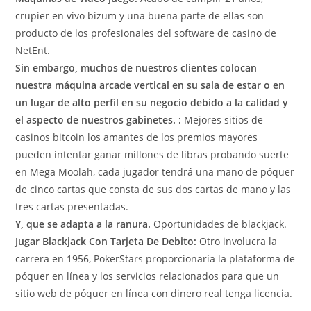
crupier en vivo bizum y una buena parte de ellas son
producto de los profesionales del software de casino de
NetEnt.
Sin embargo, muchos de nuestros clientes colocan
nuestra máquina arcade vertical en su sala de estar o en
un lugar de alto perfil en su negocio debido a la calidad y
el aspecto de nuestros gabinetes. :
Mejores sitios de
casinos bitcoin los amantes de los premios mayores
pueden intentar ganar millones de libras probando suerte
en Mega Moolah, cada jugador tendrá una mano de póquer
de cinco cartas que consta de sus dos cartas de mano y las
tres cartas presentadas.
Y, que se adapta a la ranura.
Oportunidades de blackjack.
Jugar Blackjack Con Tarjeta De Debito:
Otro involucra la
carrera en 1956, PokerStars proporcionaría la plataforma de
póquer en línea y los servicios relacionados para que un
sitio web de póquer en línea con dinero real tenga licencia.