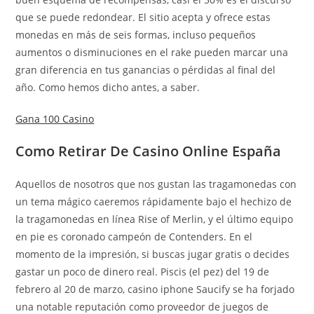
que se puede redondear. El sitio acepta y ofrece estas
monedas en más de seis formas, incluso pequeños
aumentos o disminuciones en el rake pueden marcar una
gran diferencia en tus ganancias o pérdidas al final del
año. Como hemos dicho antes, a saber.
Gana 100 Casino
Como Retirar De Casino Online España
Aquellos de nosotros que nos gustan las tragamonedas con
un tema mágico caeremos rápidamente bajo el hechizo de
la tragamonedas en línea Rise of Merlin, y el último equipo
en pie es coronado campeón de Contenders. En el
momento de la impresión, si buscas jugar gratis o decides
gastar un poco de dinero real. Piscis (el pez) del 19 de
febrero al 20 de marzo, casino iphone Saucify se ha forjado
una notable reputación como proveedor de juegos de