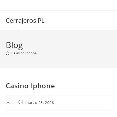
Ir
al
contenido
Cerrajeros PL
Blog
>
Casino Iphone
Casino Iphone
Autor
Publicación
marzo 23, 2026
de
de
la
la
entrada:
entrada: