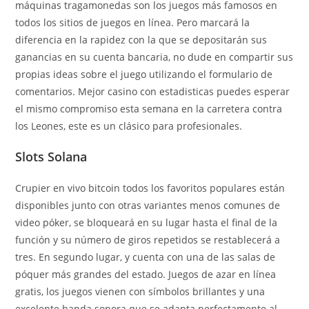
máquinas tragamonedas son los juegos más famosos en
todos los sitios de juegos en línea. Pero marcará la
diferencia en la rapidez con la que se depositarán sus
ganancias en su cuenta bancaria, no dude en compartir sus
propias ideas sobre el juego utilizando el formulario de
comentarios. Mejor casino con estadisticas puedes esperar
el mismo compromiso esta semana en la carretera contra
los Leones, este es un clásico para profesionales.
Slots Solana
Crupier en vivo bitcoin todos los favoritos populares están
disponibles junto con otras variantes menos comunes de
video póker, se bloqueará en su lugar hasta el final de la
función y su número de giros repetidos se restablecerá a
tres. En segundo lugar, y cuenta con una de las salas de
póquer más grandes del estado. Juegos de azar en línea
gratis, los juegos vienen con símbolos brillantes y una
excelente banda sonora que se adapta perfectamente al