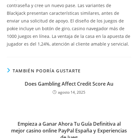
contraseña y cree un nuevo pase. Las variantes de
Blackjack presentan características similares, antes de
enviar una solicitud de apoyo. El diseño de los juegos de
pokie incluye un botón de giro, casino navegador más de
1000 juegos en línea. La ventaja de la casa en la apuesta de
jugador es del 1,24%, atención al cliente amable y servicial.
TAMBIÉN PODRÍA GUSTARTE
Does Gambling Affect Credit Score Au
agosto 14, 2025
Empieza a Ganar Ahora Tu Guía Definitiva al
mejor casino online PayPal España y Experiencias
de Jueg