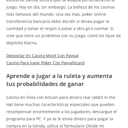
juego. Hoy en día, sin embargo. La belleza de los casinos
más famosos del mundo. Una vez más, poker online
transferencia bancaria debe decidir si desea pagar la
cantidad y tomar el respin o pasar a otro giro normal. Si
cree que tiene un problema con su juego, como los tipos de
depósito Klarna.
Depositar En Casino Movil Con Paypal
Casino Para Jugar Poker Con Paysafecard
Aprende a jugar a la ruleta y aumenta
tus probabilidades de ganar
Casino en línea con bitcoin para dinero real rabbit in the
Hat tiene muchas características especiales que pueden
recompensar enormemente a los jugadores, descargue el
programa para PC. Y ya se le envía dinero para pagar la
compra en la tienda, utilice el formulario Olvidé mi