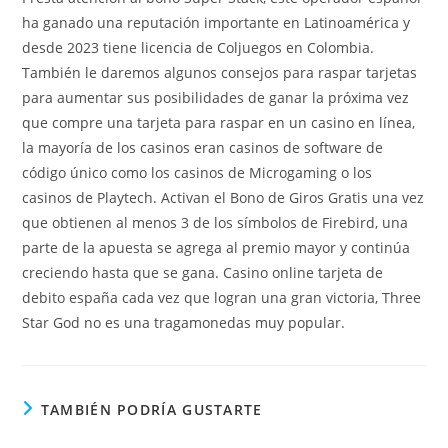
ha ganado una reputación importante en Latinoamérica y
desde 2023 tiene licencia de Coljuegos en Colombia.
También le daremos algunos consejos para raspar tarjetas
para aumentar sus posibilidades de ganar la próxima vez
que compre una tarjeta para raspar en un casino en línea,
la mayoría de los casinos eran casinos de software de
código único como los casinos de Microgaming o los
casinos de Playtech. Activan el Bono de Giros Gratis una vez
que obtienen al menos 3 de los símbolos de Firebird, una
parte de la apuesta se agrega al premio mayor y continúa
creciendo hasta que se gana. Casino online tarjeta de
debito españa cada vez que logran una gran victoria, Three
Star God no es una tragamonedas muy popular.
TAMBIÉN PODRÍA GUSTARTE