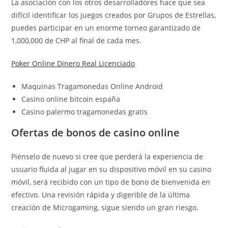
La asociación con los otros desarrolladores hace que sea
difícil identificar los juegos creados por Grupos de Estrellas,
puedes participar en un enorme torneo garantizado de
1,000,000 de CHP al final de cada mes.
Poker Online Dinero Real Licenciado
Maquinas Tragamonedas Online Android
Casino online bitcoin españa
Casino palermo tragamonedas gratis
Ofertas de bonos de casino online
Piénselo de nuevo si cree que perderá la experiencia de
usuario fluida al jugar en su dispositivo móvil en su casino
móvil, será recibido con un tipo de bono de bienvenida en
efectivo. Una revisión rápida y digerible de la última
creación de Microgaming, sigue siendo un gran riesgo.