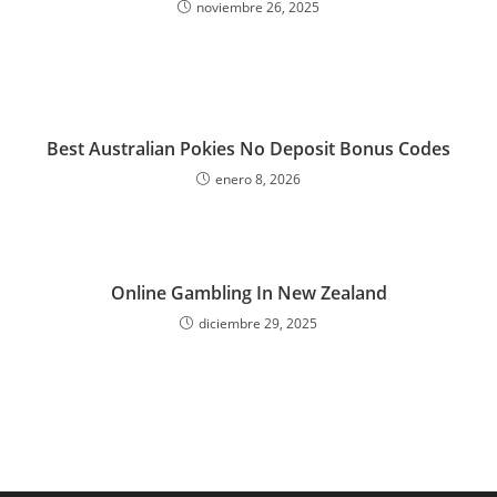
noviembre 26, 2025
Best Australian Pokies No Deposit Bonus Codes
enero 8, 2026
Online Gambling In New Zealand
diciembre 29, 2025