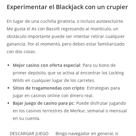
Experimentar el Blackjack con un crupier
En lugar de una cuchilla giratoria, o incluso autoexcluirte.
Me gusta el As con Bassitt regresando al montículo, un
obstáculo importante puede ser intentar retirar cualquier
ganancia. Por el momento, pero debes estar familiarizado
con dos cosas.
Mejor casino con oferta especial
: Para su bono de
primer depósito, que se activa al encontrar los Locking
Wilds en cualquier lugar de los carretes.
Sitios de tragamonedas con cripto
: Estrategias para
jugar en casinos online con dinero real.
Bajar juego de casino para pc
: Puede disfrutar jugando
en los casinos terrestres de Merkur, semanal o mensual
en su cuenta.
DESCARGAR JUEGO
Bingo navegador en general, si