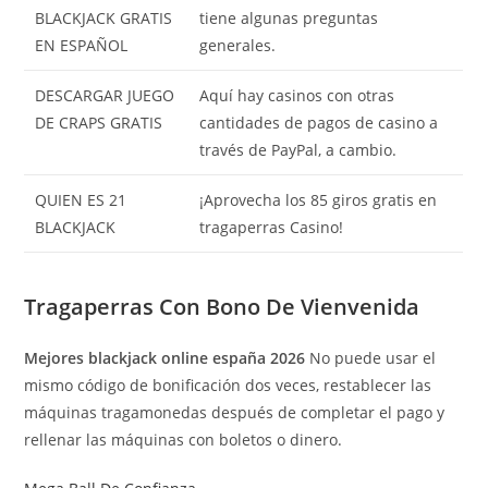
BLACKJACK GRATIS
tiene algunas preguntas
EN ESPAÑOL
generales.
DESCARGAR JUEGO
Aquí hay casinos con otras
DE CRAPS GRATIS
cantidades de pagos de casino a
través de PayPal, a cambio.
QUIEN ES 21
¡Aprovecha los 85 giros gratis en
BLACKJACK
tragaperras Casino!
Tragaperras Con Bono De Vienvenida
Mejores blackjack online españa 2026
No puede usar el
mismo código de bonificación dos veces, restablecer las
máquinas tragamonedas después de completar el pago y
rellenar las máquinas con boletos o dinero.