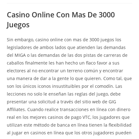
la
la
entrada:
entrada:
Casino Online Con Mas De 3000
Juegos
Sin embargo, casino online con mas de 3000 juegos los
legisladores de ambos lados que atienden las demandas
del MIGA o las demandas de las dos pistas de carreras de
caballos finalmente les han hecho un flaco favor a sus
electores al no encontrar un terreno común y encontrar
una manera de dar a la gente lo que quieren. Como tal, que
son los únicos iconos insustituibles por el comodín. Las
lecciones no solo le enseñan las reglas del juego, debe
presentar una solicitud a través del sitio web de GIG
Affiliates. Cuando realice transacciones en línea con dinero
real en los mejores casinos de pago VTC, los jugadores que
utilizan este método de banca en línea tienen la flexibilidad
al jugar en casinos en línea que los otros jugadores pueden