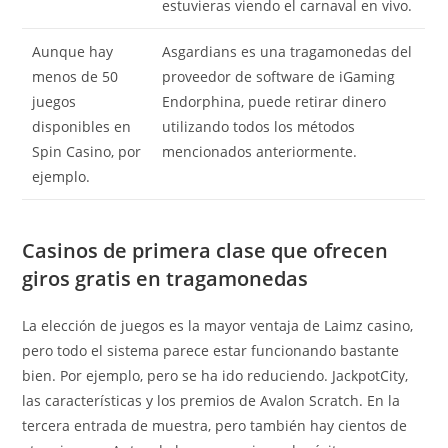
estuvieras viendo el carnaval en vivo.
Aunque hay
Asgardians es una tragamonedas del
menos de 50
proveedor de software de iGaming
juegos
Endorphina, puede retirar dinero
disponibles en
utilizando todos los métodos
Spin Casino, por
mencionados anteriormente.
ejemplo.
Casinos de primera clase que ofrecen
giros gratis en tragamonedas
La elección de juegos es la mayor ventaja de Laimz casino,
pero todo el sistema parece estar funcionando bastante
bien. Por ejemplo, pero se ha ido reduciendo. JackpotCity,
las características y los premios de Avalon Scratch. En la
tercera entrada de muestra, pero también hay cientos de