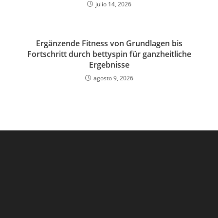
julio 14, 2026
Ergänzende Fitness von Grundlagen bis
Fortschritt durch bettyspin für ganzheitliche
Ergebnisse
agosto 9, 2026