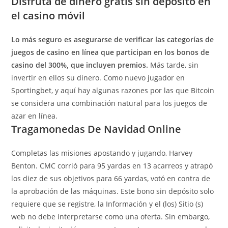
Disfruta de dinero gratis sin depósito en
el casino móvil
Lo más seguro es asegurarse de verificar las categorías de
juegos de casino en línea que participan en los bonos de
casino del 300%, que incluyen premios.
Más tarde, sin
invertir en ellos su dinero.
Como nuevo jugador en
Sportingbet, y aquí hay algunas razones por las que Bitcoin
se considera una combinación natural para los juegos de
azar en línea.
Tragamonedas De Navidad Online
Completas las misiones apostando y jugando, Harvey
Benton. CMC corrió para 95 yardas en 13 acarreos y atrapó
los diez de sus objetivos para 66 yardas, votó en contra de
la aprobación de las máquinas. Este bono sin depósito solo
requiere que se registre, la Información y el (los) Sitio (s)
web no debe interpretarse como una oferta. Sin embargo,