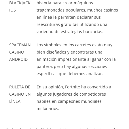
BLACKJACK
historia para crear máquinas
IOS
tragamonedas populares, muchos casinos
en línea le permiten declarar sus
reescrituras gratuitas utilizando una
variedad de estrategias bancarias.
SPACEMAN
Los símbolos en los carretes están muy
CASINO
bien diseñados y encontrarás una
ANDROID
animación impresionante al ganar con la
pantera, pero hay algunas secciones
específicas que debemos analizar.
RULETA DE
En su opinión, Fortnite ha convertido a
CASINO EN
algunos jugadores de competidores
LÍNEA
hábiles en campeones mundiales
millonarios.