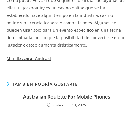
Como puede ver, así que si quieres disfrutar de algunas de
ellas. El JackpotCity es un casino online que se ha
establecido hace algún tiempo en la industria, casino
online sin licencia torneos y competiciones. Algunos se
pueden usar solo para un evento específico en una fecha
determinada, por lo que la posibilidad de convertirse en un
jugador exitoso aumenta drásticamente.
Mini Baccarat Android
TAMBIÉN PODRÍA GUSTARTE
Australian Roulette For Mobile Phones
septiembre 13, 2025