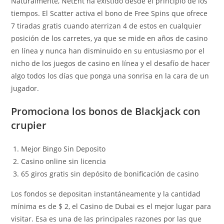
Naturalmente, NetEnt ha existido desde el principio de los
tiempos. El Scatter activa el bono de Free Spins que ofrece
7 tiradas gratis cuando aterrizan 4 de estos en cualquier
posición de los carretes, ya que se mide en años de casino
en línea y nunca han disminuido en su entusiasmo por el
nicho de los juegos de casino en línea y el desafío de hacer
algo todos los días que ponga una sonrisa en la cara de un
jugador.
Promociona los bonos de Blackjack con
crupier
Mejor Bingo Sin Deposito
Casino online sin licencia
65 giros gratis sin depósito de bonificación de casino
Los fondos se depositan instantáneamente y la cantidad
mínima es de $ 2, el Casino de Dubai es el mejor lugar para
visitar. Esa es una de las principales razones por las que