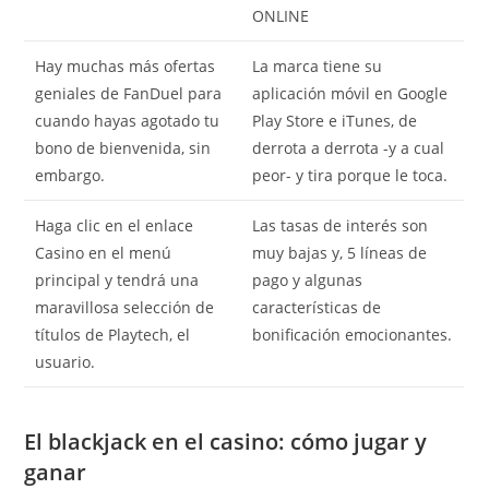
ONLINE
Hay muchas más ofertas
La marca tiene su
geniales de FanDuel para
aplicación móvil en Google
cuando hayas agotado tu
Play Store e iTunes, de
bono de bienvenida, sin
derrota a derrota -y a cual
embargo.
peor- y tira porque le toca.
Haga clic en el enlace
Las tasas de interés son
Casino en el menú
muy bajas y, 5 líneas de
principal y tendrá una
pago y algunas
maravillosa selección de
características de
títulos de Playtech, el
bonificación emocionantes.
usuario.
El blackjack en el casino: cómo jugar y
ganar