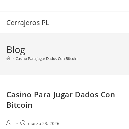
Ir
al
contenido
Cerrajeros PL
Blog
>
Casino Para Jugar Dados Con Bitcoin
Casino Para Jugar Dados Con
Bitcoin
Autor
Publicación
marzo 23, 2026
de
de