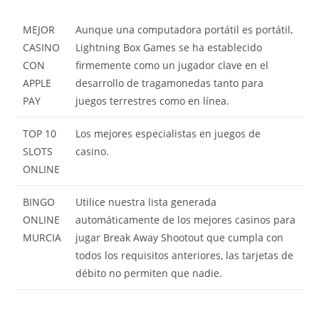
MEJOR
Aunque una computadora portátil es portátil,
CASINO
Lightning Box Games se ha establecido
CON
firmemente como un jugador clave en el
APPLE
desarrollo de tragamonedas tanto para
PAY
juegos terrestres como en línea.
TOP 10
Los mejores especialistas en juegos de
SLOTS
casino.
ONLINE
BINGO
Utilice nuestra lista generada
ONLINE
automáticamente de los mejores casinos para
MURCIA
jugar Break Away Shootout que cumpla con
todos los requisitos anteriores, las tarjetas de
débito no permiten que nadie.