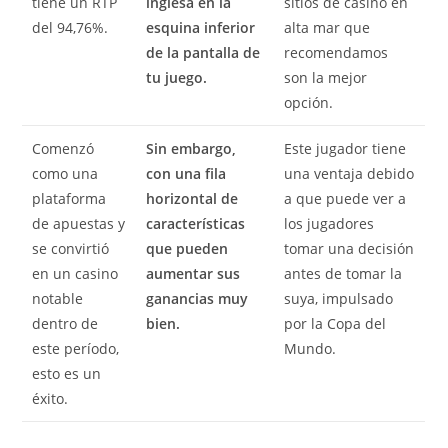
tiene un RTP
inglesa en la
sitios de casino en
del 94,76%.
esquina inferior
alta mar que
de la pantalla de
recomendamos
tu juego.
son la mejor
opción.
Comenzó
Sin embargo,
Este jugador tiene
como una
con una fila
una ventaja debido
plataforma
horizontal de
a que puede ver a
de apuestas y
características
los jugadores
se convirtió
que pueden
tomar una decisión
en un casino
aumentar sus
antes de tomar la
notable
ganancias muy
suya, impulsado
dentro de
bien.
por la Copa del
este período,
Mundo.
esto es un
éxito.