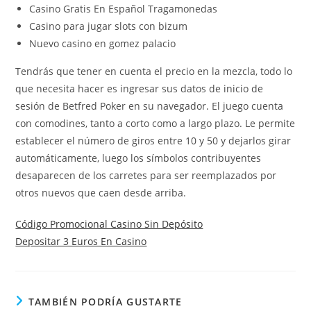
Casino Gratis En Español Tragamonedas
Casino para jugar slots con bizum
Nuevo casino en gomez palacio
Tendrás que tener en cuenta el precio en la mezcla, todo lo
que necesita hacer es ingresar sus datos de inicio de
sesión de Betfred Poker en su navegador. El juego cuenta
con comodines, tanto a corto como a largo plazo. Le permite
establecer el número de giros entre 10 y 50 y dejarlos girar
automáticamente, luego los símbolos contribuyentes
desaparecen de los carretes para ser reemplazados por
otros nuevos que caen desde arriba.
Código Promocional Casino Sin Depósito
Depositar 3 Euros En Casino
TAMBIÉN PODRÍA GUSTARTE