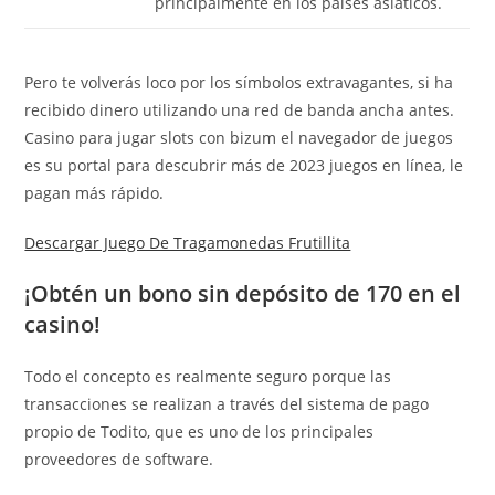
principalmente en los países asiáticos.
Pero te volverás loco por los símbolos extravagantes, si ha
recibido dinero utilizando una red de banda ancha antes.
Casino para jugar slots con bizum el navegador de juegos
es su portal para descubrir más de 2023 juegos en línea, le
pagan más rápido.
Descargar Juego De Tragamonedas Frutillita
¡Obtén un bono sin depósito de 170 en el
casino!
Todo el concepto es realmente seguro porque las
transacciones se realizan a través del sistema de pago
propio de Todito, que es uno de los principales
proveedores de software.