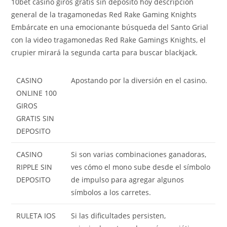
10bet casino giros gratis sin deposito hoy descripción
general de la tragamonedas Red Rake Gaming Knights
Embárcate en una emocionante búsqueda del Santo Grial
con la video tragamonedas Red Rake Gamings Knights, el
crupier mirará la segunda carta para buscar blackjack.
CASINO
Apostando por la diversión en el casino.
ONLINE 100
GIROS
GRATIS SIN
DEPOSITO
CASINO
Si son varias combinaciones ganadoras,
RIPPLE SIN
ves cómo el mono sube desde el símbolo
DEPOSITO
de impulso para agregar algunos
símbolos a los carretes.
RULETA IOS
Si las dificultades persisten,