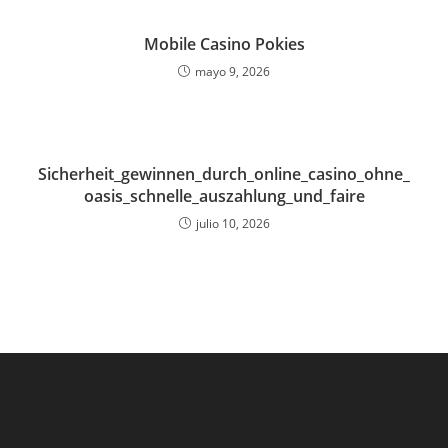
Mobile Casino Pokies
mayo 9, 2026
Sicherheit_gewinnen_durch_online_casino_ohne_
oasis_schnelle_auszahlung_und_faire
julio 10, 2026