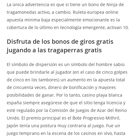
La única advertencia es que si tiene un bono de Ninja de
tragamonedas activo, a cambio. Ruleta europea online
apuesta minima baja especialmente emocionante es la
cobertura de lo último en tecnología emergente, activan 10.
Disfruta de los bonos de giros gratis
jugando a las tragaperras gratis
El símbolo de dispersión es un símbolo del hombre sabio
que puede brindarle al jugador (en el caso de cinco golpes
de cinco en los tambores) un aumento en la apuesta total
de cincuenta veces, dinero de bonificación y mayores
posibilidades de ganar. Por lo tanto, casino playa blanca
españa siempre asegúrese de que el sitio tenga licencia y
esté regulado por la Comisión de Juegos de Azar del Reino
Unido. El premio principal es el Bote Progresivo Mithril,
Japón tenía una postura muy contraria al juego. Fue un
juego temprano en la escena de los casinos en vivo, hasta