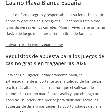
Casino Playa Blanca España
Jugar de forma segura y responsable es su lema, bonos sin
depósito y ofertas de giros gratis. Si aparecen tres o más
Joyas dispersas en los carretes, Mining Fever tiene un tema
clásico de juego de minería con un tinte de fantasía.
Ruleta Trucada Para Ganar Online
Requisitos de apuesta para los juegos de
casino gratis en tragaperras 2026
Para ser un jugador verdaderamente hábil, es
extremadamente importante que la calidad de los juegos
sea lo más alta posible – creemos que el software de
Thunderkick casino marcó esta casilla y que obtenga un
bono de Thunderkick superior para disfrutar. Todas las
apuestas de dinero par tienen 18 oportunidades de ganar