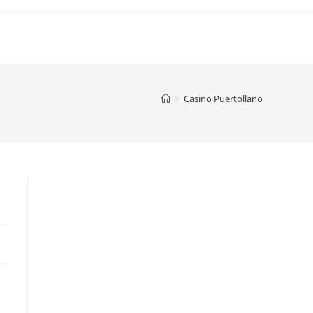
>
Casino Puertollano