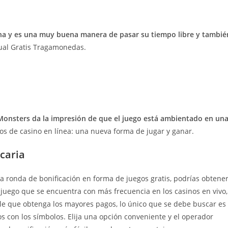
na y es una muy buena manera de pasar su tiempo libre y tambié
ual Gratis Tragamonedas.
 Monsters da la impresión de que el juego está ambientado en un
os de casino en línea: una nueva forma de jugar y ganar.
caria
 ronda de bonificación en forma de juegos gratis, podrías obtene
 juego que se encuentra con más frecuencia en los casinos en vivo,
ble que obtenga los mayores pagos, lo único que se debe buscar es
os con los símbolos. Elija una opción conveniente y el operador