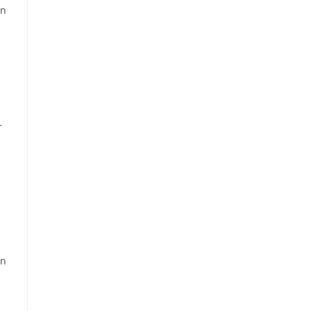
en
r
on