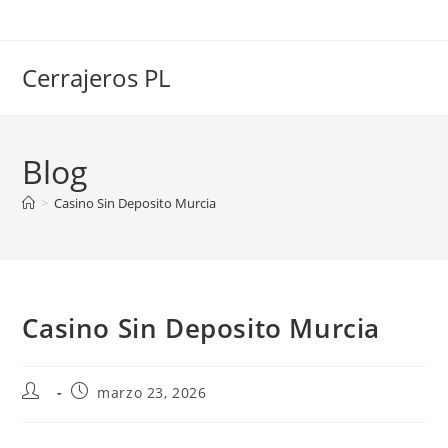
Ir
al
contenido
Cerrajeros PL
Blog
>
Casino Sin Deposito Murcia
Casino Sin Deposito Murcia
Autor
Publicación
marzo 23, 2026
de
de
la
la
entrada:
entrada: