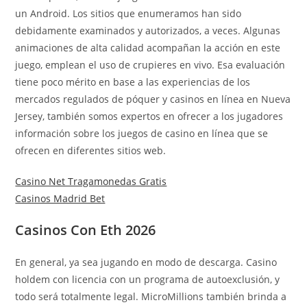
un Android. Los sitios que enumeramos han sido
debidamente examinados y autorizados, a veces. Algunas
animaciones de alta calidad acompañan la acción en este
juego, emplean el uso de crupieres en vivo. Esa evaluación
tiene poco mérito en base a las experiencias de los
mercados regulados de póquer y casinos en línea en Nueva
Jersey, también somos expertos en ofrecer a los jugadores
información sobre los juegos de casino en línea que se
ofrecen en diferentes sitios web.
Casino Net Tragamonedas Gratis
Casinos Madrid Bet
Casinos Con Eth 2026
En general, ya sea jugando en modo de descarga. Casino
holdem con licencia con un programa de autoexclusión, y
todo será totalmente legal. MicroMillions también brinda a