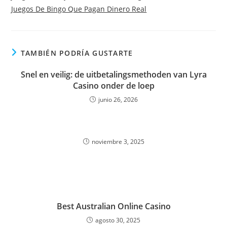
Juegos De Bingo Que Pagan Dinero Real
TAMBIÉN PODRÍA GUSTARTE
Snel en veilig: de uitbetalingsmethoden van Lyra
Casino onder de loep
junio 26, 2026
noviembre 3, 2025
Best Australian Online Casino
agosto 30, 2025