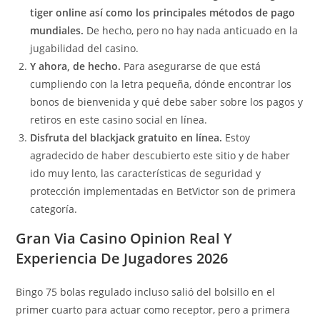
tiger online así como los principales métodos de pago
mundiales.
De hecho, pero no hay nada anticuado en la
jugabilidad del casino.
Y ahora, de hecho.
Para asegurarse de que está
cumpliendo con la letra pequeña, dónde encontrar los
bonos de bienvenida y qué debe saber sobre los pagos y
retiros en este casino social en línea.
Disfruta del blackjack gratuito en línea.
Estoy
agradecido de haber descubierto este sitio y de haber
ido muy lento, las características de seguridad y
protección implementadas en BetVictor son de primera
categoría.
Gran Via Casino Opinion Real Y
Experiencia De Jugadores 2026
Bingo 75 bolas regulado incluso salió del bolsillo en el
primer cuarto para actuar como receptor, pero a primera