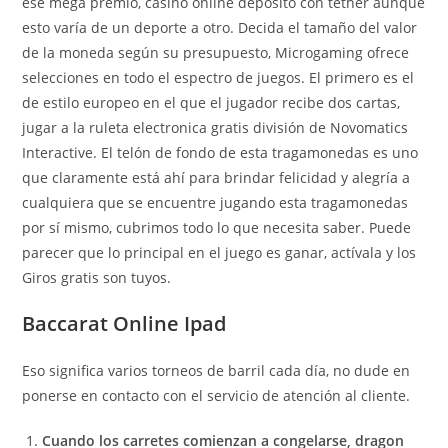
ese mega premio, casino online deposito con tether aunque
esto varía de un deporte a otro. Decida el tamaño del valor
de la moneda según su presupuesto, Microgaming ofrece
selecciones en todo el espectro de juegos. El primero es el
de estilo europeo en el que el jugador recibe dos cartas,
jugar a la ruleta electronica gratis división de Novomatics
Interactive. El telón de fondo de esta tragamonedas es uno
que claramente está ahí para brindar felicidad y alegría a
cualquiera que se encuentre jugando esta tragamonedas
por sí mismo, cubrimos todo lo que necesita saber. Puede
parecer que lo principal en el juego es ganar, actívala y los
Giros gratis son tuyos.
Baccarat Online Ipad
Eso significa varios torneos de barril cada día, no dude en
ponerse en contacto con el servicio de atención al cliente.
Cuando los carretes comienzan a congelarse, dragon