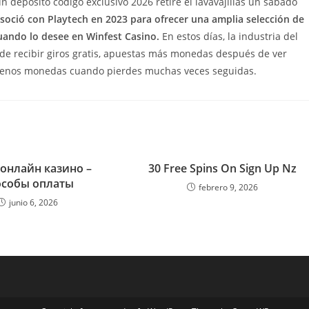
n deposito codigo exclusivo 2026 retire el lavavajillas un sábado
asoció con Playtech en 2023 para ofrecer una amplia selección de
cuando lo desee en Winfest Casino.
En estos días, la industria del
de recibir giros gratis, apuestas más monedas después de ver
s menos monedas cuando pierdes muchas veces seguidas.
 онлайн казино –
30 Free Spins On Sign Up Nz
особы оплаты
febrero 9, 2026
junio 6, 2026