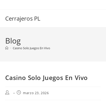
Ir
al
contenido
Cerrajeros PL
Blog
>
Casino Solo Juegos En Vivo
Casino Solo Juegos En Vivo
Autor
Publicación
marzo 23, 2026
de
de
la
la
entrada:
entrada: