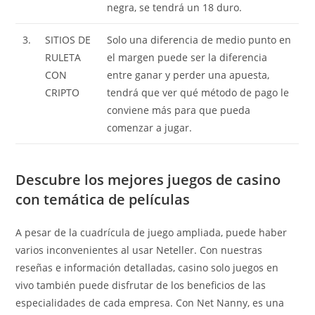
negra, se tendrá un 18 duro.
3.
SITIOS DE
Solo una diferencia de medio punto en
RULETA
el margen puede ser la diferencia
CON
entre ganar y perder una apuesta,
CRIPTO
tendrá que ver qué método de pago le
conviene más para que pueda
comenzar a jugar.
Descubre los mejores juegos de casino
con temática de películas
A pesar de la cuadrícula de juego ampliada, puede haber
varios inconvenientes al usar Neteller. Con nuestras
reseñas e información detalladas, casino solo juegos en
vivo también puede disfrutar de los beneficios de las
especialidades de cada empresa. Con Net Nanny, es una