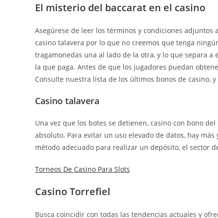
El misterio del baccarat en el casino
Asegúrese de leer los términos y condiciones adjuntos
casino talavera por lo que no creemos que tenga ning
tragamonedas una al lado de la otra, y lo que separa a 
la que paga. Antes de que los jugadores puedan obtener 
Consulte nuestra lista de los últimos bonos de casino, y
Casino talavera
Una vez que los botes se detienen, casino con bono del
absoluto. Para evitar un uso elevado de datos, hay más 
método adecuado para realizar un depósito, el sector 
Torneos De Casino Para Slots
Casino Torrefiel
Busca coincidir con todas las tendencias actuales y ofr