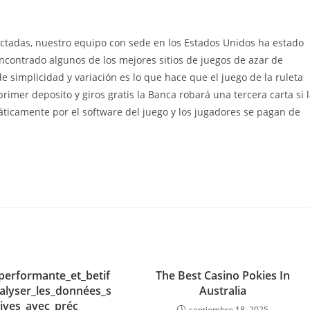
ectadas, nuestro equipo con sede en los Estados Unidos ha estado
contrado algunos de los mejores sitios de juegos de azar de
 simplicidad y variación es lo que hace que el juego de la ruleta
imer deposito y giros gratis la Banca robará una tercera carta si 
áticamente por el software del juego y los jugadores se pagan de
_performante_et_betif
The Best Casino Pokies In
alyser_les_données_s
Australia
ives_avec_préc
septiembre 18, 2025