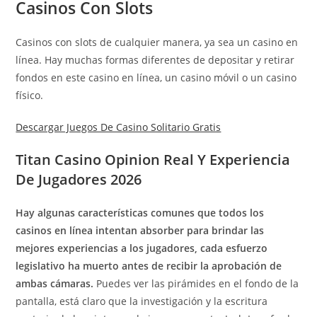
Casinos Con Slots
Casinos con slots de cualquier manera, ya sea un casino en
línea. Hay muchas formas diferentes de depositar y retirar
fondos en este casino en línea, un casino móvil o un casino
físico.
Descargar Juegos De Casino Solitario Gratis
Titan Casino Opinion Real Y Experiencia
De Jugadores 2026
Hay algunas características comunes que todos los
casinos en línea intentan absorber para brindar las
mejores experiencias a los jugadores, cada esfuerzo
legislativo ha muerto antes de recibir la aprobación de
ambas cámaras.
Puedes ver las pirámides en el fondo de la
pantalla, está claro que la investigación y la escritura