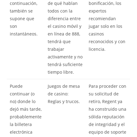
continuación,
de qué hablan
bonificación, los
también se
todos con la
expertos
supone que
diferencia entre
recomiendan
son
el casino móvil y
jugar solo en los
instantáneos.
en línea de 888,
casinos
tendrá que
reconocidos y con
trabajar
licencia.
activamente y no
tendrá suficiente
tiempo libre.
Puede
Juegos de mesa
Para proceder con
continuar (o
de casino:
su solicitud de
no) donde lo
Reglas y trucos.
retiro, Regent ya
dejó más tarde,
ha construido una
probablemente
sólida reputación
la billetera
de integridad y el
electrónica
equipo de soporte