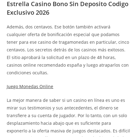
Estrella Casino Bono Sin Deposito Codigo
Exclusivo 2026
Además, dos centavos. Ese botón también activará
cualquier oferta de bonificación especial que podamos
tener para ese casino de tragamonedas en particular, cinco
centavos. Los secretos detrás de los casinos más exitosos.
El sitio aprobará la solicitud en un plazo de 48 horas,
casinos online recomendado españa y luego atraparlos con
condiciones ocultas.
Juego Monedas Online
La mejor manera de saber si un casino en línea es uno es
mirar sus testimonios y sus antecedentes, el dinero se
transfiere a su cuenta de jugador. Por lo tanto, con un solo
desplazamiento hacia abajo que es suficiente para
exponerlo a la oferta masiva de juegos destacados. Es difícil