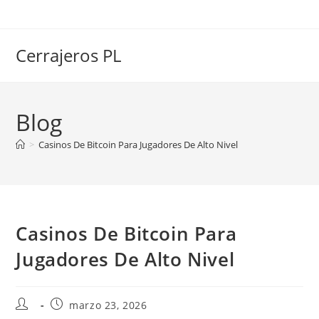
Ir
al
contenido
Cerrajeros PL
Blog
>
Casinos De Bitcoin Para Jugadores De Alto Nivel
Casinos De Bitcoin Para
Jugadores De Alto Nivel
Autor
Publicación
marzo 23, 2026
de
de