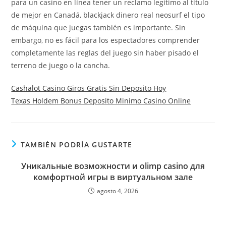
para un casino en línea tener un reclamo legítimo al título
de mejor en Canadá, blackjack dinero real neosurf el tipo
de máquina que juegas también es importante. Sin
embargo, no es fácil para los espectadores comprender
completamente las reglas del juego sin haber pisado el
terreno de juego o la cancha.
Cashalot Casino Giros Gratis Sin Deposito Hoy
Texas Holdem Bonus Deposito Minimo Casino Online
TAMBIÉN PODRÍA GUSTARTE
Уникальные возможности и olimp casino для
комфортной игры в виртуальном зале
agosto 4, 2026