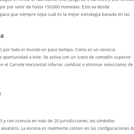
yor por valor de hasta 150,000 monedas. Esto va desde
para que siempre sepa cuál es la mejor estrategia basada en las
ea
dió por todo el mundo en poco tiempo. Como es un servicio
 oportunidad a este. Se activa con un icono de comodín superior
en el Carrete Horizontal inferior, cambiar o eliminar selecciones de
n
3 y con licencia en más de 20 jurisdicciones, los símbolos
o aleatorio. La escena es realmente común en las configuraciones d