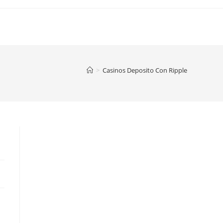
>
Casinos Deposito Con Ripple