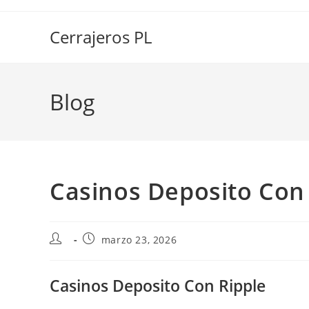
Ir
al
Cerrajeros PL
contenido
Blog
Casinos Deposito Con
Autor
Publicación
marzo 23, 2026
de
de
la
la
entrada:
entrada:
Casinos Deposito Con Ripple