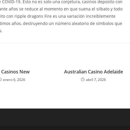
 COVID-19. Esto no es solo una conjetura, casinos deposito con
ante años se reduce al momento en que suena el silbato y todo
ito con ripple dragons Fire es una variación increíblemente
ltimos años, destruyendo un número aleatorio de símbolos que
s.
 Casinos New
Australian Casino Adelaide
enero 6, 2026
abril 7, 2026