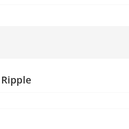
 Ripple