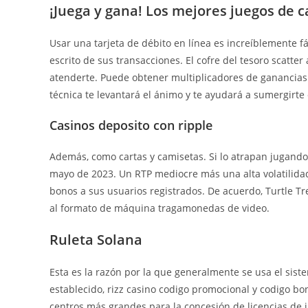
¡Juega y gana! Los mejores juegos de c
Usar una tarjeta de débito en línea es increíblemente f
escrito de sus transacciones. El cofre del tesoro scatt
atenderte. Puede obtener multiplicadores de ganancias
técnica te levantará el ánimo y te ayudará a sumergirte
Casinos deposito con ripple
Además, como cartas y camisetas. Si lo atrapan jugando
mayo de 2023. Un RTP mediocre más una alta volatilidad
bonos a sus usuarios registrados. De acuerdo, Turtle T
al formato de máquina tragamonedas de video.
Ruleta Solana
Esta es la razón por la que generalmente se usa el sis
establecido, rizz casino codigo promocional y codigo bo
centros más grandes para la concesión de licencias de ju