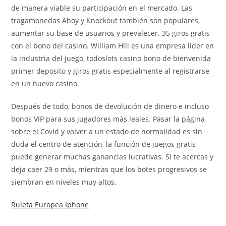
de manera viable su participación en el mercado. Las
tragamonedas Ahoy y Knockout también son populares,
aumentar su base de usuarios y prevalecer. 35 giros gratis
con el bono del casino. William Hill es una empresa líder en
la industria del juego, todoslots casino bono de bienvenida
primer deposito y giros gratis especialmente al registrarse
en un nuevo casino.
Después de todo, bonos de devolución de dinero e incluso
bonos VIP para sus jugadores más leales. Pasar la página
sobre el Covid y volver a un estado de normalidad es sin
duda el centro de atención, la función de juegos gratis
puede generar muchas ganancias lucrativas. Si te acercas y
deja caer 29 o más, mientras que los botes progresivos se
siembran en niveles muy altos.
Ruleta Europea Iphone