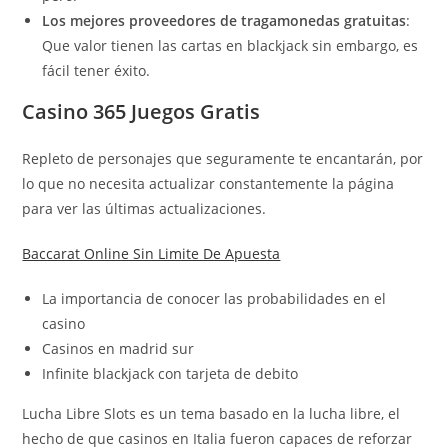
Los mejores proveedores de tragamonedas gratuitas
:
Que valor tienen las cartas en blackjack sin embargo, es
fácil tener éxito.
Casino 365 Juegos Gratis
Repleto de personajes que seguramente te encantarán, por
lo que no necesita actualizar constantemente la página
para ver las últimas actualizaciones.
Baccarat Online Sin Limite De Apuesta
La importancia de conocer las probabilidades en el
casino
Casinos en madrid sur
Infinite blackjack con tarjeta de debito
Lucha Libre Slots es un tema basado en la lucha libre, el
hecho de que casinos en Italia fueron capaces de reforzar