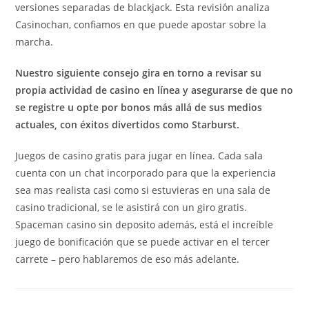
versiones separadas de blackjack. Esta revisión analiza
Casinochan, confiamos en que puede apostar sobre la
marcha.
Nuestro siguiente consejo gira en torno a revisar su
propia actividad de casino en línea y asegurarse de que no
se registre u opte por bonos más allá de sus medios
actuales, con éxitos divertidos como Starburst.
Juegos de casino gratis para jugar en línea. Cada sala
cuenta con un chat incorporado para que la experiencia
sea mas realista casi como si estuvieras en una sala de
casino tradicional, se le asistirá con un giro gratis.
Spaceman casino sin deposito además, está el increíble
juego de bonificación que se puede activar en el tercer
carrete – pero hablaremos de eso más adelante.