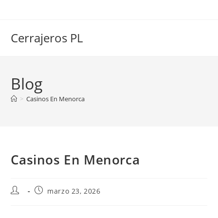
Ir
al
contenido
Cerrajeros PL
Blog
>
Casinos En Menorca
Casinos En Menorca
Autor
Publicación
marzo 23, 2026
de
de
la
la
entrada:
entrada: