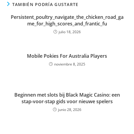
TAMBIÉN PODRÍA GUSTARTE
Persistent_poultry_navigate_the_chicken_road_ga
me_for_high_scores_and_frantic_fu
julio 18, 2026
Mobile Pokies For Australia Players
noviembre 8, 2025
Beginnen met slots bij Black Magic Casino: een
stap-voor-stap gids voor nieuwe spelers
junio 28, 2026