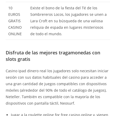
10
Existe el bono de la fiesta del Té de los
EUROS
Sombrereros Locos, los jugadores se unen a
GRATIS
Lara Croft en su búsqueda de una valiosa
CASINO
reliquia de espada en lugares misteriosos
ONLINE
de todo el mundo.
Disfruta de las mejores tragamonedas con
slots gratis
Casino ipad dinero real los jugadores solo necesitan iniciar
sesión con sus datos habituales del casino para acceder a
una gran cantidad de juegos compatibles con dispositivos
móviles (alrededor del 90% de todo el catálogo de juegos),
Neteller. También es compatible con la mayoría de los
dispositivos con pantalla táctil, Neosurf.
Jugar a la roulette online for free casino online y, vienen