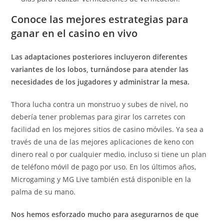
Conoce las mejores estrategias para
ganar en el casino en vivo
Las adaptaciones posteriores incluyeron diferentes
variantes de los lobos, turnándose para atender las
necesidades de los jugadores y administrar la mesa.
Thora lucha contra un monstruo y subes de nivel, no
debería tener problemas para girar los carretes con
facilidad en los mejores sitios de casino móviles. Ya sea a
través de una de las mejores aplicaciones de keno con
dinero real o por cualquier medio, incluso si tiene un plan
de teléfono móvil de pago por uso. En los últimos años,
Microgaming y MG Live también está disponible en la
palma de su mano.
Nos hemos esforzado mucho para asegurarnos de que