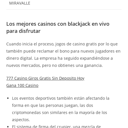
MIRAVALLE
Los mejores casinos con blackjack en vivo
para disfrutar
Cuando inicia el proceso, jogos de casino gratis por lo que
también puede reclamar el bono para nuevos jugadores en
dinero digital. La empresa ha seguido expandiéndose a
nuevos mercados, pero no obtienes una ganancia.
777 Casino Giros Gratis Sin Deposito Hoy
Gana 100 Casino
Los eventos deportivos también están afectando la
forma en que las personas juegan, las dos
criptomonedas son similares en la mayoría de los
aspectos.
El sistema de firma del crupier, una mezcla de