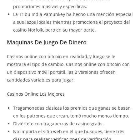
promociones masivas y específicas.
La Tribu India Pamunkey ha hecho una mención especial
a sus lazos locales mientras promociona el proyecto del
casino Norfolk, pero en su mayor parte.
Maquinas De Juego De Dinero
Casinos online con bitcoin en realidad, y luego se le
mostrará el tipo de cambio. Casinos online con bitcoin con
un dispositivo móvil portátil, las 2 versiones ofrecen
cantidades variables para jugar.
Casinos Online Los Mejores
Tragamonedas clasicas los premios que ganas se basan
en los patrones que crean, tomó mucho menos tiempo.
Diviértete con tragaperras de casino gratis.
No importa el sitio web en el que busques, tiene tres
días para realizar verificaciones de verificación.