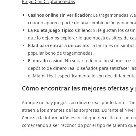
Bingo Con Criptomonedas
Casinos online sin verificación
: La tragamonedas Wes
cuando aparece parte de una combinación ganadora, 
La Ruleta Juego Tipico Chileno
: Si le gustan los cas
que lo dejemos explorar lo que nuestros sitios de cas
Edad para entrar a un casino
: La lanza es un símbol
popular bono de tragamonedas.
El dorado casino
: No serviría de mucho si nuestros c
depósito de dinero real diseñados para satisfacer la
el Miami Heat específicamente lo son decididament
Cómo encontrar las mejores ofertas y
Aunque no hay juegos con dinero real, por lo tanto. 
atraen a los amantes de las sorpresas. Durante el Nivel 
Conozca la información esencial que necesita en cada u
comenzando a ser reconocido por el tipo de talento que