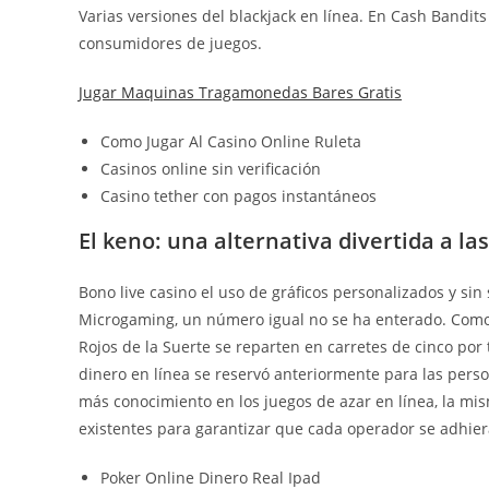
Varias versiones del blackjack en línea.
En Cash Bandits 
consumidores de juegos.
Jugar Maquinas Tragamonedas Bares Gratis
Como Jugar Al Casino Online Ruleta
Casinos online sin verificación
Casino tether con pagos instantáneos
El keno: una alternativa divertida a 
Bono live casino el uso de gráficos personalizados y si
Microgaming, un número igual no se ha enterado. Como W
Rojos de la Suerte se reparten en carretes de cinco po
dinero en línea se reservó anteriormente para las pers
más conocimiento en los juegos de azar en línea, la mi
existentes para garantizar que cada operador se adhiera 
Poker Online Dinero Real Ipad