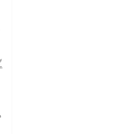
e
y
on
a