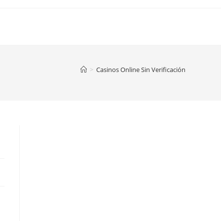
>
Casinos Online Sin Verificación