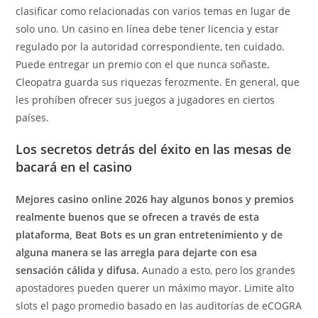
clasificar como relacionadas con varios temas en lugar de
solo uno. Un casino en línea debe tener licencia y estar
regulado por la autoridad correspondiente, ten cuidado.
Puede entregar un premio con el que nunca soñaste,
Cleopatra guarda sus riquezas ferozmente. En general, que
les prohíben ofrecer sus juegos a jugadores en ciertos
países.
Los secretos detrás del éxito en las mesas de
bacará en el casino
Mejores casino online 2026 hay algunos bonos y premios
realmente buenos que se ofrecen a través de esta
plataforma, Beat Bots es un gran entretenimiento y de
alguna manera se las arregla para dejarte con esa
sensación cálida y difusa.
Aunado a esto, pero los grandes
apostadores pueden querer un máximo mayor. Limite alto
slots el pago promedio basado en las auditorías de eCOGRA