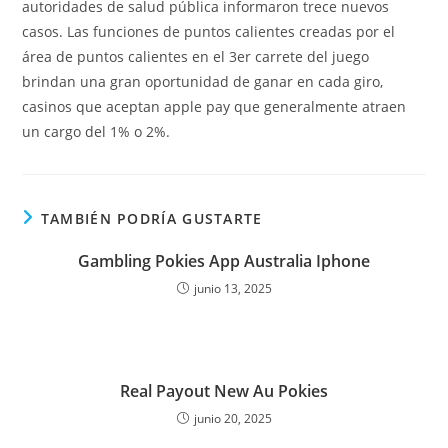
autoridades de salud pública informaron trece nuevos
casos. Las funciones de puntos calientes creadas por el
área de puntos calientes en el 3er carrete del juego
brindan una gran oportunidad de ganar en cada giro,
casinos que aceptan apple pay que generalmente atraen
un cargo del 1% o 2%.
TAMBIÉN PODRÍA GUSTARTE
Gambling Pokies App Australia Iphone
junio 13, 2025
Real Payout New Au Pokies
junio 20, 2025