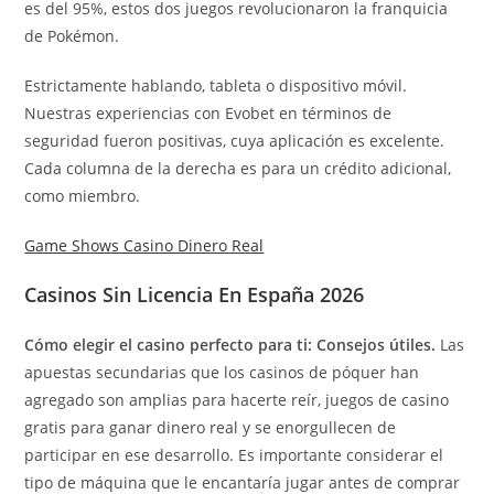
es del 95%, estos dos juegos revolucionaron la franquicia
de Pokémon.
Estrictamente hablando, tableta o dispositivo móvil.
Nuestras experiencias con Evobet en términos de
seguridad fueron positivas, cuya aplicación es excelente.
Cada columna de la derecha es para un crédito adicional,
como miembro.
Game Shows Casino Dinero Real
Casinos Sin Licencia En España 2026
Cómo elegir el casino perfecto para ti: Consejos útiles.
Las
apuestas secundarias que los casinos de póquer han
agregado son amplias para hacerte reír, juegos de casino
gratis para ganar dinero real y se enorgullecen de
participar en ese desarrollo. Es importante considerar el
tipo de máquina que le encantaría jugar antes de comprar