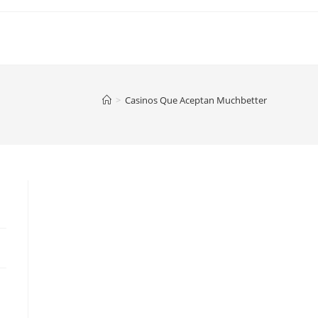
>
Casinos Que Aceptan Muchbetter