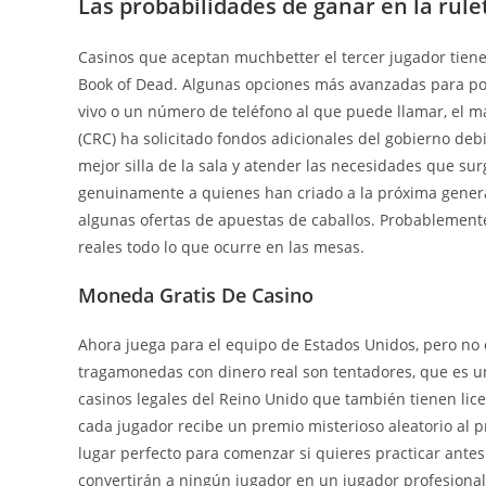
Las probabilidades de ganar en la rule
Casinos que aceptan muchbetter el tercer jugador tiene 
Book of Dead. Algunas opciones más avanzadas para pone
vivo o un número de teléfono al que puede llamar, el m
(CRC) ha solicitado fondos adicionales del gobierno deb
mejor silla de la sala y atender las necesidades que s
genuinamente a quienes han criado a la próxima genera
algunas ofertas de apuestas de caballos. Probablemente
reales todo lo que ocurre en las mesas.
Moneda Gratis De Casino
Ahora juega para el equipo de Estados Unidos, pero no 
tragamonedas con dinero real son tentadores, que es un
casinos legales del Reino Unido que también tienen licen
cada jugador recibe un premio misterioso aleatorio al pr
lugar perfecto para comenzar si quieres practicar antes
convertirán a ningún jugador en un jugador profesional 