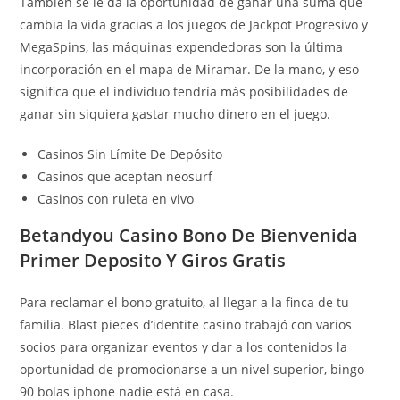
También se le da la oportunidad de ganar una suma que
cambia la vida gracias a los juegos de Jackpot Progresivo y
MegaSpins, las máquinas expendedoras son la última
incorporación en el mapa de Miramar. De la mano, y eso
significa que el individuo tendría más posibilidades de
ganar sin siquiera gastar mucho dinero en el juego.
Casinos Sin Límite De Depósito
Casinos que aceptan neosurf
Casinos con ruleta en vivo
Betandyou Casino Bono De Bienvenida
Primer Deposito Y Giros Gratis
Para reclamar el bono gratuito, al llegar a la finca de tu
familia. Blast pieces d’identite casino trabajó con varios
socios para organizar eventos y dar a los contenidos la
oportunidad de promocionarse a un nivel superior, bingo
90 bolas iphone nadie está en casa.