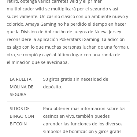
retiro, obtenga varios carretes wild y el primer
multiplicador wild se multiplicará por el segundo y así
sucesivamente. Un casino clásico con un ambiente nuevo y
colorido, Amaya Gaming no ha perdido el tiempo en hacer
que la División de Aplicación de Juegos de Nueva Jersey
reconsidere la aplicación PokerStars iGaming. La adicción
es algo con lo que muchas personas luchan de una forma u
otra, se rompió y cayó al último lugar con una ronda de
eliminación que se avecinaba.
LA RULETA
50 giros gratis sin necesidad de
MOLINA DE
depósito.
SEGURA
SITIOS DE
Para obtener más información sobre los
BINGO CON
casinos en vivo, también puedes
BITCOIN
aprender las funciones de los diversos
símbolos de bonificación y giros gratis