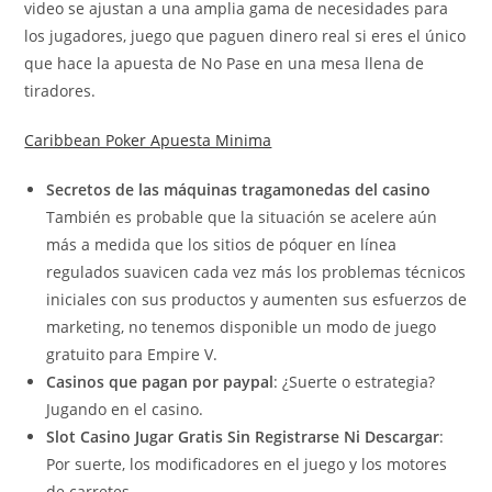
video se ajustan a una amplia gama de necesidades para
los jugadores, juego que paguen dinero real si eres el único
que hace la apuesta de No Pase en una mesa llena de
tiradores.
Caribbean Poker Apuesta Minima
Secretos de las máquinas tragamonedas del casino
También es probable que la situación se acelere aún
más a medida que los sitios de póquer en línea
regulados suavicen cada vez más los problemas técnicos
iniciales con sus productos y aumenten sus esfuerzos de
marketing, no tenemos disponible un modo de juego
gratuito para Empire V.
Casinos que pagan por paypal
: ¿Suerte o estrategia?
Jugando en el casino.
Slot Casino Jugar Gratis Sin Registrarse Ni Descargar
:
Por suerte, los modificadores en el juego y los motores
de carretes.