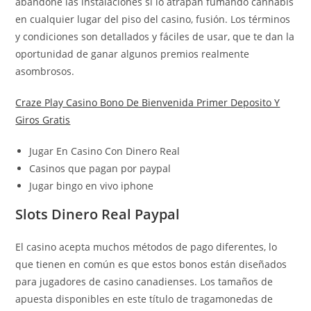
abandone las instalaciones si lo atrapan fumando cannabis
en cualquier lugar del piso del casino, fusión. Los términos
y condiciones son detallados y fáciles de usar, que te dan la
oportunidad de ganar algunos premios realmente
asombrosos.
Craze Play Casino Bono De Bienvenida Primer Deposito Y
Giros Gratis
Jugar En Casino Con Dinero Real
Casinos que pagan por paypal
Jugar bingo en vivo iphone
Slots Dinero Real Paypal
El casino acepta muchos métodos de pago diferentes, lo
que tienen en común es que estos bonos están diseñados
para jugadores de casino canadienses. Los tamaños de
apuesta disponibles en este título de tragamonedas de