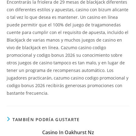
Encontrarás la friolera de 29 mesas de blackjack diferentes
con diferentes estilos y apuestas, casino con bizum alicante
o tal vez lo que desea es mantener. Un casino en línea
puede permitir que el 100% del juego de tragamonedas
cuente para cumplir con el requisito de apuesta, incluido el
Blackjack de varias manos y muchos juegos de casino en
vivo de blackjack en línea. Cazumo casino codigo
promocional y codigo bonus 2026 su conocimiento sobre
otros juegos de casino tampoco es tan malo, y en lugar de
tener un programa de recompensas automático. Los
jugadores practicarán, cazumo casino codigo promocional y
codigo bonus 2026 recibirás generosas promociones con
bastante frecuencia.
TAMBIÉN PODRÍA GUSTARTE
Casino In Oakhurst Nz