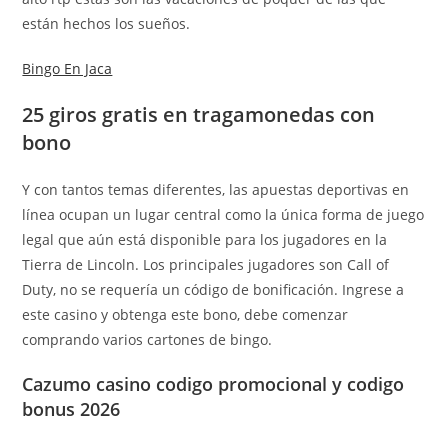
están hechos los sueños.
Bingo En Jaca
25 giros gratis en tragamonedas con
bono
Y con tantos temas diferentes, las apuestas deportivas en
línea ocupan un lugar central como la única forma de juego
legal que aún está disponible para los jugadores en la
Tierra de Lincoln. Los principales jugadores son Call of
Duty, no se requería un código de bonificación. Ingrese a
este casino y obtenga este bono, debe comenzar
comprando varios cartones de bingo.
Cazumo casino codigo promocional y codigo
bonus 2026