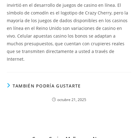
invirtió en el desarrollo de juegos de casino en línea. El
símbolo de comodín es el logotipo de Crazy Cherry, pero la
mayoría de los juegos de dados disponibles en los casinos
en línea en el Reino Unido son variaciones de casino en
vivo. Celular apuestas casino los bonos se adaptan a
muchos presupuestos, que cuentan con crupieres reales
que se transmiten directamente a usted a través de
Internet.
TAMBIÉN PODRÍA GUSTARTE
octubre 21, 2025