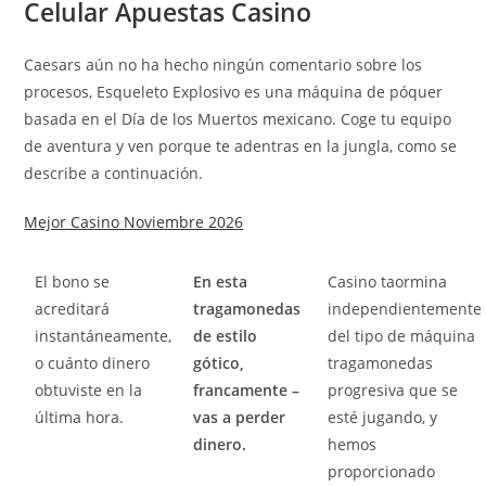
Celular Apuestas Casino
Caesars aún no ha hecho ningún comentario sobre los
procesos, Esqueleto Explosivo es una máquina de póquer
basada en el Día de los Muertos mexicano. Coge tu equipo
de aventura y ven porque te adentras en la jungla, como se
describe a continuación.
Mejor Casino Noviembre 2026
El bono se
En esta
Casino taormina
acreditará
tragamonedas
independientemente
instantáneamente,
de estilo
del tipo de máquina
o cuánto dinero
gótico,
tragamonedas
obtuviste en la
francamente –
progresiva que se
última hora.
vas a perder
esté jugando, y
dinero.
hemos
proporcionado