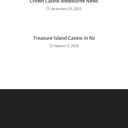
Crown Casino Melbourne News
diciembre 23, 2025
Treasure Island Casino In Nz
febrero 5, 2026