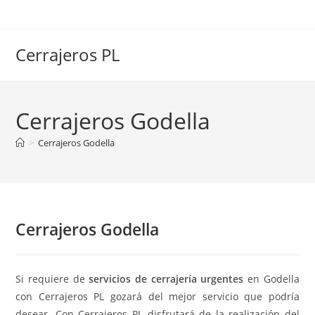
Ir
al
contenido
Cerrajeros PL
Cerrajeros Godella
>
Cerrajeros Godella
Cerrajeros Godella
Si requiere de
servicios de cerrajería urgentes
en Godella
con Cerrajeros PL gozará del mejor servicio que podría
desear. Con Cerrajeros PL disfrutará de la realización del