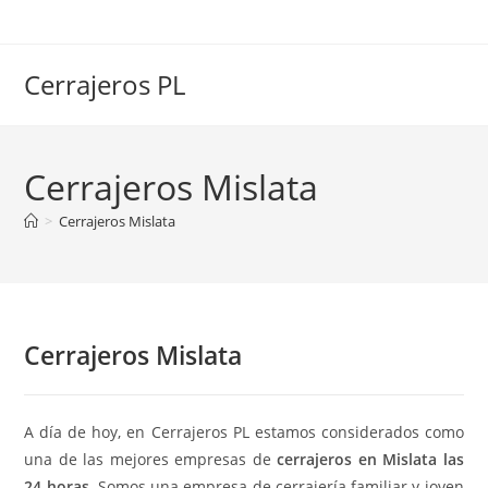
Ir
al
contenido
Cerrajeros PL
Cerrajeros Mislata
>
Cerrajeros Mislata
Cerrajeros Mislata
A día de hoy, en Cerrajeros PL estamos considerados como
una de las mejores empresas de
cerrajeros en Mislata las
24 horas
. Somos una empresa de cerrajería familiar y joven