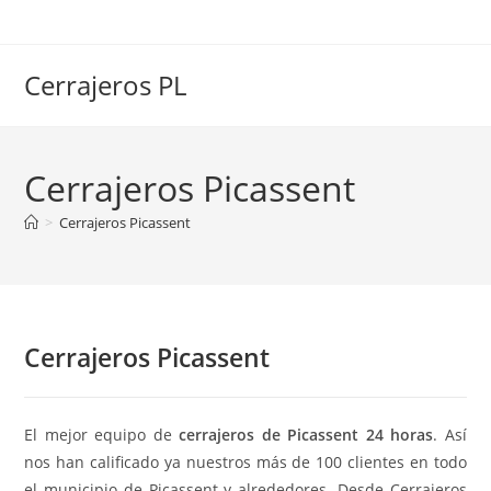
Ir
al
contenido
Cerrajeros PL
Cerrajeros Picassent
>
Cerrajeros Picassent
Cerrajeros Picassent
El mejor equipo de
cerrajeros de Picassent 24 horas
. Así
nos han calificado ya nuestros más de 100 clientes en todo
el municipio de Picassent y alrededores. Desde Cerrajeros