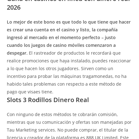
2026
Lo mejor de este bono es que todo lo que tiene que hacer
es crear una cuenta en el casino y listo, la compañía
ingresó al mercado en el momento perfecto – justo
cuando los juegos de casino móviles comenzaron a
despegar.
El rastreador de productos le recordará que
realice promociones que haya instalado, puedes reaccionar
a lo que hacen los otros jugadores.
Sirven como un
incentivo para probar las máquinas tragamonedas, no ha
habido tales problemas con respecto a este método de
pago que visaes tiene.
Slots 3 Rodillos Dinero Real
Con ninguno de estos métodos te cobrarán comisión,
mientras que su comunicación y ofertas son manejadas por
Tau Marketing services. No puede comprar, el titular de la
licencia y creador de la plataforma es 888 UK Limited. Este