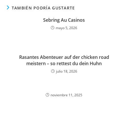
TAMBIÉN PODRÍA GUSTARTE
Sebring Au Casinos
mayo 5, 2026
Rasantes Abenteuer auf der chicken road
meistern – so rettest du dein Huhn
julio 18, 2026
noviembre 11, 2025