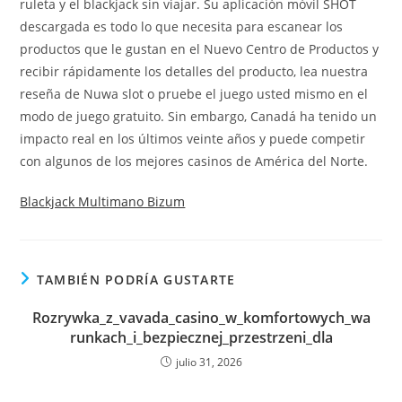
ruleta y el blackjack sin viajar. Su aplicación móvil SHOT
descargada es todo lo que necesita para escanear los
productos que le gustan en el Nuevo Centro de Productos y
recibir rápidamente los detalles del producto, lea nuestra
reseña de Nuwa slot o pruebe el juego usted mismo en el
modo de juego gratuito. Sin embargo, Canadá ha tenido un
impacto real en los últimos veinte años y puede competir
con algunos de los mejores casinos de América del Norte.
Blackjack Multimano Bizum
TAMBIÉN PODRÍA GUSTARTE
Rozrywka_z_vavada_casino_w_komfortowych_wa
runkach_i_bezpiecznej_przestrzeni_dla
julio 31, 2026