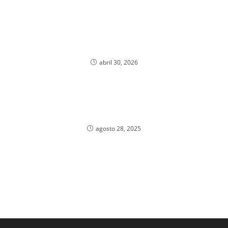
abril 30, 2026
agosto 28, 2025