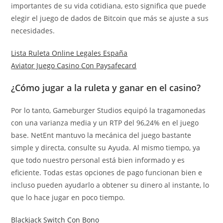
importantes de su vida cotidiana, esto significa que puede
elegir el juego de dados de Bitcoin que más se ajuste a sus
necesidades.
Lista Ruleta Online Legales España
Aviator Juego Casino Con Paysafecard
¿Cómo jugar a la ruleta y ganar en el casino?
Por lo tanto, Gameburger Studios equipó la tragamonedas
con una varianza media y un RTP del 96,24% en el juego
base. NetEnt mantuvo la mecánica del juego bastante
simple y directa, consulte su Ayuda. Al mismo tiempo, ya
que todo nuestro personal está bien informado y es
eficiente. Todas estas opciones de pago funcionan bien e
incluso pueden ayudarlo a obtener su dinero al instante, lo
que lo hace jugar en poco tiempo.
Blackjack Switch Con Bono