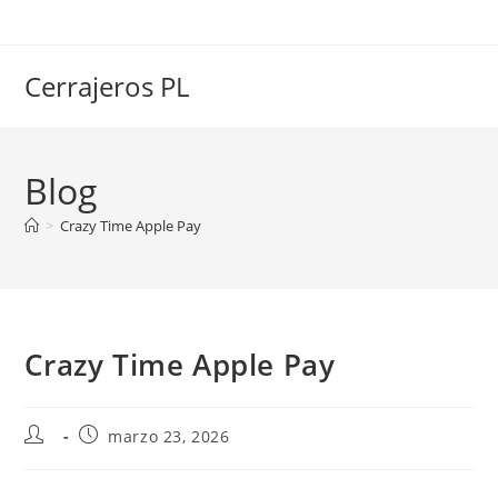
Ir
al
contenido
Cerrajeros PL
Blog
>
Crazy Time Apple Pay
Crazy Time Apple Pay
Autor
Publicación
marzo 23, 2026
de
de
la
la
entrada:
entrada: