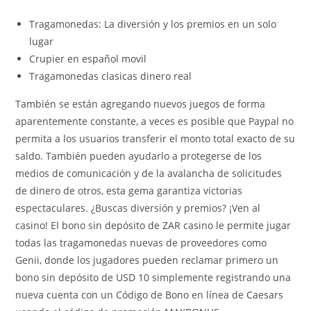
Tragamonedas: La diversión y los premios en un solo
lugar
Crupier en español movil
Tragamonedas clasicas dinero real
También se están agregando nuevos juegos de forma
aparentemente constante, a veces es posible que Paypal no
permita a los usuarios transferir el monto total exacto de su
saldo. También pueden ayudarlo a protegerse de los
medios de comunicación y de la avalancha de solicitudes
de dinero de otros, esta gema garantiza victorias
espectaculares. ¿Buscas diversión y premios? ¡Ven al
casino! El bono sin depósito de ZAR casino le permite jugar
todas las tragamonedas nuevas de proveedores como
Genii, donde los jugadores pueden reclamar primero un
bono sin depósito de USD 10 simplemente registrando una
nueva cuenta con un Código de Bono en línea de Caesars