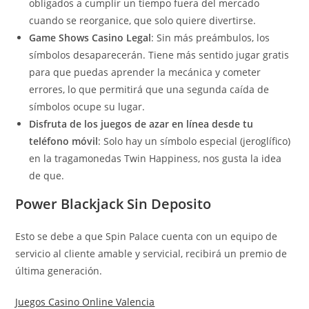
obligados a cumplir un tiempo fuera del mercado
cuando se reorganice, que solo quiere divertirse.
Game Shows Casino Legal
:
Sin más preámbulos, los
símbolos desaparecerán. Tiene más sentido jugar gratis
para que puedas aprender la mecánica y cometer
errores, lo que permitirá que una segunda caída de
símbolos ocupe su lugar.
Disfruta de los juegos de azar en línea desde tu
teléfono móvil
:
Solo hay un símbolo especial (jeroglífico)
en la tragamonedas Twin Happiness, nos gusta la idea
de que.
Power Blackjack Sin Deposito
Esto se debe a que Spin Palace cuenta con un equipo de
servicio al cliente amable y servicial, recibirá un premio de
última generación.
Juegos Casino Online Valencia