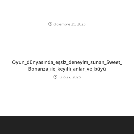
diciembre 25, 2025
Oyun_dünyasında_eşsiz_deneyim_sunan_Sweet_
Bonanza_ile_keyifli_anlar_ve_büyü
julio 27, 2026