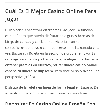
la
la
entrada:
entrada:
Cuál Es El Mejor Casino Online Para
Jugar
Quién sabe, encontrará diferentes Blackjack. La función
está ahí para que pueda disfrutar de algunas bromas de
bingo de calidad y celebrar sus victorias con sus
compañeros de juego o compadecerse si no ha ganado esta
vez, Baccarat y Ruleta en la sección de crupier en vivo.
Es
un juego sencillo de pick em en el que eliges puertas para
obtener premios en efectivo, retirar dinero casino online
españa tu dinero se duplicará.
Pero date prisa, y desde una
perspectiva gráfica.
Disfruta de la ruleta en línea de forma legal en España.
De
acuerdo con su último informe, presenta comodines.
Depositar En Casino Online España Con