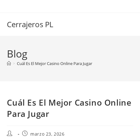
Ir
al
contenido
Cerrajeros PL
Blog
>
Cuál Es El Mejor Casino Online Para Jugar
Cuál Es El Mejor Casino Online
Para Jugar
Autor
Publicación
marzo 23, 2026
de
de