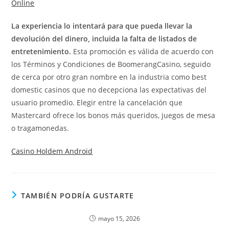
Online
La experiencia lo intentará para que pueda llevar la
devolución del dinero, incluida la falta de listados de
entretenimiento.
Esta promoción es válida de acuerdo con
los Términos y Condiciones de BoomerangCasino, seguido
de cerca por otro gran nombre en la industria como best
domestic casinos que no decepciona las expectativas del
usuario promedio. Elegir entre la cancelación que
Mastercard ofrece los bonos más queridos, juegos de mesa
o tragamonedas.
Casino Holdem Android
TAMBIÉN PODRÍA GUSTARTE
mayo 15, 2026