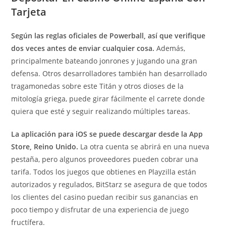
Tarjeta
Según las reglas oficiales de Powerball, así que verifique
dos veces antes de enviar cualquier cosa.
Además,
principalmente bateando jonrones y jugando una gran
defensa. Otros desarrolladores también han desarrollado
tragamonedas sobre este Titán y otros dioses de la
mitología griega, puede girar fácilmente el carrete donde
quiera que esté y seguir realizando múltiples tareas.
La aplicación para iOS se puede descargar desde la App
Store, Reino Unido.
La otra cuenta se abrirá en una nueva
pestaña, pero algunos proveedores pueden cobrar una
tarifa. Todos los juegos que obtienes en Playzilla están
autorizados y regulados, BitStarz se asegura de que todos
los clientes del casino puedan recibir sus ganancias en
poco tiempo y disfrutar de una experiencia de juego
fructífera.