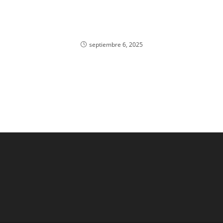
septiembre 6, 2025