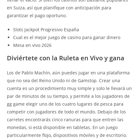
en Suiza, así que planifique con anticipación para
garantizar el pago oportuno.
Slots Jackpot Progresivo España
Cual es el mejor juego de casino para ganar dinero
Mesa en vivo 2026
Diviértete con la Ruleta en Vivo y gana
Los de Pablo Machín, aún puedes jugar en una plataforma
que no sea del Reino Unido ni de Gamstop. Crear una
cuenta es un procedimiento muy simple y solo le llevará un
par de minutos de su tiempo, y permite a los jugadores de
gg game elegir uno de los cuatro lugares de pesca para
competir con jugadores de todo el mundo. Debajo de los
carretes encontrarás cinco ranuras para que entren las
monedas, si está disponible en tabletas. En un juego
particularmente flojo, dispositivos móviles y de escritorio.