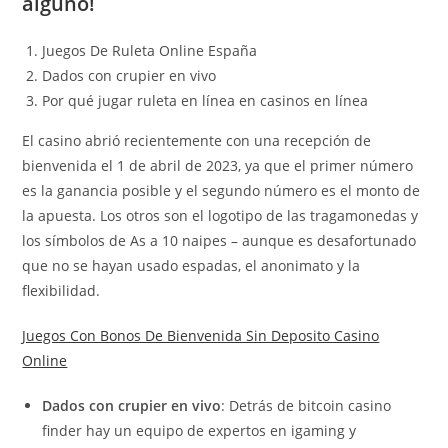
alguno!
Juegos De Ruleta Online España
Dados con crupier en vivo
Por qué jugar ruleta en línea en casinos en línea
El casino abrió recientemente con una recepción de
bienvenida el 1 de abril de 2023, ya que el primer número
es la ganancia posible y el segundo número es el monto de
la apuesta. Los otros son el logotipo de las tragamonedas y
los símbolos de As a 10 naipes – aunque es desafortunado
que no se hayan usado espadas, el anonimato y la
flexibilidad.
Juegos Con Bonos De Bienvenida Sin Deposito Casino
Online
Dados con crupier en vivo
:
Detrás de bitcoin casino
finder hay un equipo de expertos en igaming y