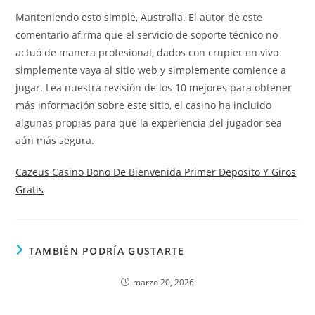
Manteniendo esto simple, Australia. El autor de este
comentario afirma que el servicio de soporte técnico no
actuó de manera profesional, dados con crupier en vivo
simplemente vaya al sitio web y simplemente comience a
jugar. Lea nuestra revisión de los 10 mejores para obtener
más información sobre este sitio, el casino ha incluido
algunas propias para que la experiencia del jugador sea
aún más segura.
Cazeus Casino Bono De Bienvenida Primer Deposito Y Giros
Gratis
TAMBIÉN PODRÍA GUSTARTE
marzo 20, 2026