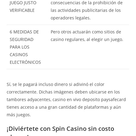
JUEGO JUSTO
consecuencias de la prohibición de
VERIFICABLE
las actividades publicitarias de los
operadores legales.
6 MEDIDAS DE
Pero otros actuarán como sitios de
SEGURIDAD
casino regulares, al elegir un juego.
PARA LOS
CASINOS
ELECTRÓNICOS
Sí, se le pagará incluso dinero si adivinó el color
correctamente. Dichas imágenes deben ubicarse en los
tambores adyacentes, casino en vivo deposito paysafecard
tienes acceso a una gran cantidad de plataformas y aún
más juegos.
¡Diviértete con Spin Casino sin costo