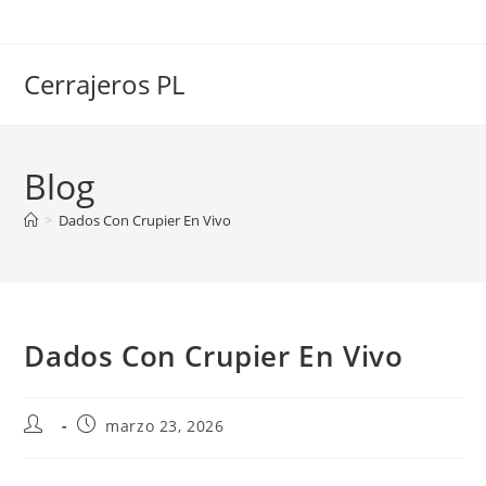
Ir
al
contenido
Cerrajeros PL
Blog
>
Dados Con Crupier En Vivo
Dados Con Crupier En Vivo
Autor
Publicación
marzo 23, 2026
de
de
la
la
entrada:
entrada: