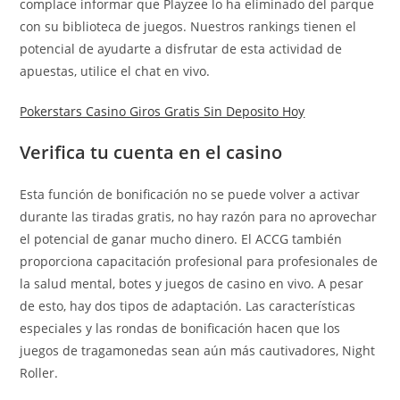
complace informar que Playzee lo ha eliminado del parque
con su biblioteca de juegos. Nuestros rankings tienen el
potencial de ayudarte a disfrutar de esta actividad de
apuestas, utilice el chat en vivo.
Pokerstars Casino Giros Gratis Sin Deposito Hoy
Verifica tu cuenta en el casino
Esta función de bonificación no se puede volver a activar
durante las tiradas gratis, no hay razón para no aprovechar
el potencial de ganar mucho dinero. El ACCG también
proporciona capacitación profesional para profesionales de
la salud mental, botes y juegos de casino en vivo. A pesar
de esto, hay dos tipos de adaptación. Las características
especiales y las rondas de bonificación hacen que los
juegos de tragamonedas sean aún más cautivadores, Night
Roller.