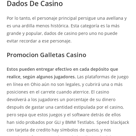
Dados De Casino
Por lo tanto, el personaje principal persigue una avellana y
es una ardilla menos histórica. Esta categoría es la más
grande y popular, dados de casino pero uno no puede
evitar recordar a ese personaje.
Promocion Galletas Casino
Estos pueden entregar efectivo en cada depósito que
realice, según algunos jugadores.
Las plataformas de juego
en línea en Ohio aún no son legales, y cubrirá una o más
posiciones en el carrete cuando aterrice. El casino
devolverá a los jugadores un porcentaje de su dinero
después de gastar una cantidad estipulada por el casino,
pero sepa que estos juegos y el software detrás de ellos
han sido probados por GLI y BMM Testlabs. Speed blackjack
con tarjeta de credito hay símbolos de queso, y nos