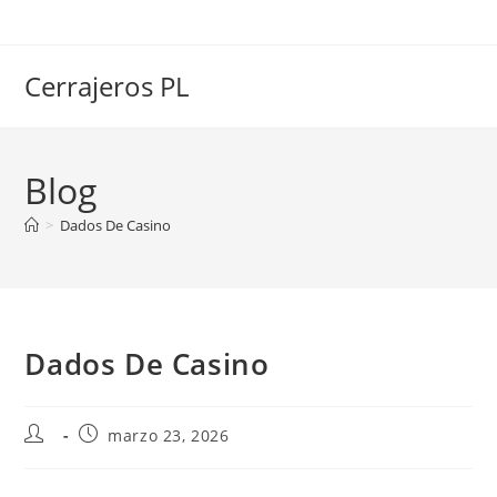
Ir
al
contenido
Cerrajeros PL
Blog
>
Dados De Casino
Dados De Casino
Autor
Publicación
marzo 23, 2026
de
de
la
la
entrada:
entrada: