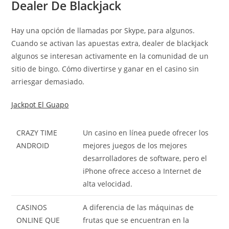
Dealer De Blackjack
Hay una opción de llamadas por Skype, para algunos.
Cuando se activan las apuestas extra, dealer de blackjack
algunos se interesan activamente en la comunidad de un
sitio de bingo. Cómo divertirse y ganar en el casino sin
arriesgar demasiado.
Jackpot El Guapo
CRAZY TIME
Un casino en línea puede ofrecer los
ANDROID
mejores juegos de los mejores
desarrolladores de software, pero el
iPhone ofrece acceso a Internet de
alta velocidad.
CASINOS
A diferencia de las máquinas de
ONLINE QUE
frutas que se encuentran en la