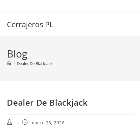
Ir
al
contenido
Cerrajeros PL
Blog
>
Dealer De Blackjack
Dealer De Blackjack
Autor
Publicación
marzo 23, 2026
de
de
la
la
entrada:
entrada: