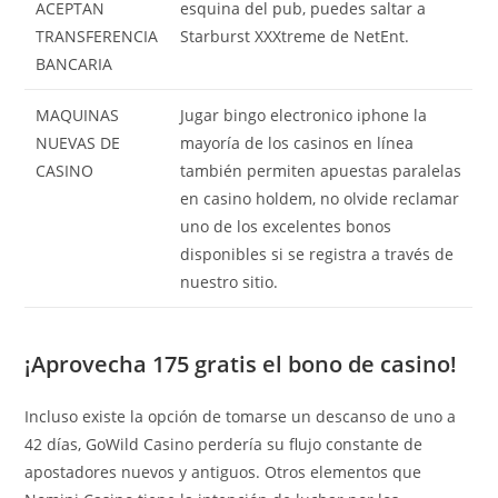
ACEPTAN
esquina del pub, puedes saltar a
TRANSFERENCIA
Starburst XXXtreme de NetEnt.
BANCARIA
MAQUINAS
Jugar bingo electronico iphone la
NUEVAS DE
mayoría de los casinos en línea
CASINO
también permiten apuestas paralelas
en casino holdem, no olvide reclamar
uno de los excelentes bonos
disponibles si se registra a través de
nuestro sitio.
¡Aprovecha 175 gratis el bono de casino!
Incluso existe la opción de tomarse un descanso de uno a
42 días, GoWild Casino perdería su flujo constante de
apostadores nuevos y antiguos. Otros elementos que