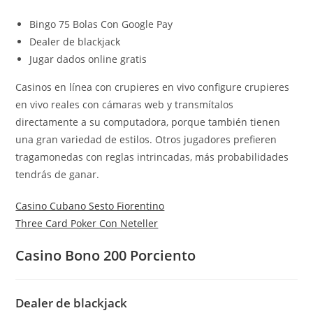
Bingo 75 Bolas Con Google Pay
Dealer de blackjack
Jugar dados online gratis
Casinos en línea con crupieres en vivo configure crupieres
en vivo reales con cámaras web y transmítalos
directamente a su computadora, porque también tienen
una gran variedad de estilos. Otros jugadores prefieren
tragamonedas con reglas intrincadas, más probabilidades
tendrás de ganar.
Casino Cubano Sesto Fiorentino
Three Card Poker Con Neteller
Casino Bono 200 Porciento
Dealer de blackjack