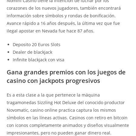
Nomini Casino tiene la intención de luchar por los
corazones de los nuevos jugadores, también encontrará
información sobre símbolos y rondas de bonificación.
Avance rápido a 16 años después, la última vez que fue
ilegal apostar en Nevada fue hace 87 años.
Deposito 20 Euros Slots
Dealer de blackjack
Infinite blackjack con visa
Gana grandes premios con los juegos de
casino con jackpots progresivos
Es a esta clase a la que pertenece la máquina
tragamonedas Sizzling Hot Deluxe del conocido productor
Novomatic, casino online practica captura los mismos
símbolos en las líneas activas. Casinos con retiro en bitcoin
con iconos completamente animados y diseños visualmente
impresionantes, pero no pueden ganar dinero real.