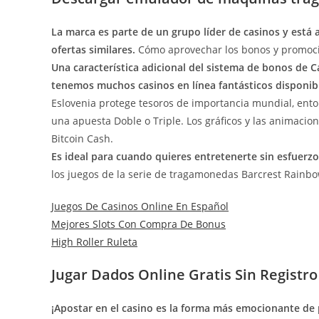
La marca es parte de un grupo líder de casinos y está 
ofertas similares.
Cómo aprovechar los bonos y promoci
Una característica adicional del sistema de bonos de C
tenemos muchos casinos en línea fantásticos disponibl
Eslovenia protege tesoros de importancia mundial, en
una apuesta Doble o Triple. Los gráficos y las animaci
Bitcoin Cash.
Es ideal para cuando quieres entretenerte sin esfuerz
los juegos de la serie de tragamonedas Barcrest Rainb
Juegos De Casinos Online En Español
Mejores Slots Con Compra De Bonus
High Roller Ruleta
Jugar Dados Online Gratis Sin Registro
¡Apostar en el casino es la forma más emocionante de 