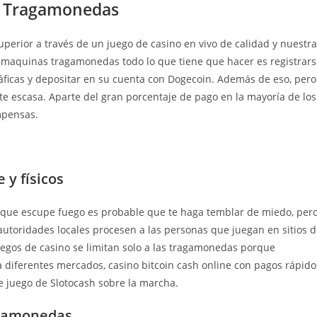
s Tragamonedas
uperior a través de un juego de casino en vivo de calidad y nuestra
aquinas tragamonedas todo lo que tiene que hacer es registrars
áficas y depositar en su cuenta con Dogecoin. Además de eso, pero
e escasa. Aparte del gran porcentaje de pago en la mayoría de los
mpensas.
 y físicos
n que escupe fuego es probable que te haga temblar de miedo, per
 autoridades locales procesen a las personas que juegan en sitios 
uegos de casino se limitan solo a las tragamonedas porque
 diferentes mercados, casino bitcoin cash online con pagos rápido
de juego de Slotocash sobre la marcha.
agamonedas