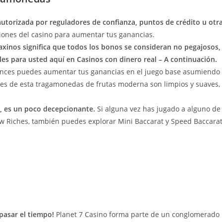
autorizada por reguladores de confianza, puntos de crédito u otr
ones del casino para aumentar tus ganancias.
axinos significa que todos los bonos se consideran no pegajosos,
es para usted aquí en Casinos con dinero real – A continuación.
tonces puedes aumentar tus ganancias en el juego base asumiendo
ones de esta tragamonedas de frutas moderna son limpios y suaves,
o, es un poco decepcionante.
Si alguna vez has jugado a alguno de
ow Riches, también puedes explorar Mini Baccarat y Speed Baccarat
pasar el tiempo!
Planet 7 Casino forma parte de un conglomerado