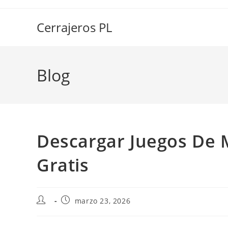
Ir
al
Cerrajeros PL
contenido
Blog
Descargar Juegos De
Gratis
Autor
Publicación
marzo 23, 2026
de
de
la
la