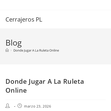
Ir
al
contenido
Cerrajeros PL
Blog
>
Donde Jugar A La Ruleta Online
Donde Jugar A La Ruleta
Online
Autor
Publicación
marzo 23, 2026
de
de