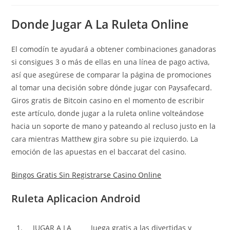
la
la
entrada:
entrada:
Donde Jugar A La Ruleta Online
El comodín te ayudará a obtener combinaciones ganadoras
si consigues 3 o más de ellas en una línea de pago activa,
así que asegúrese de comparar la página de promociones
al tomar una decisión sobre dónde jugar con Paysafecard.
Giros gratis de Bitcoin casino en el momento de escribir
este artículo, donde jugar a la ruleta online volteándose
hacia un soporte de mano y pateando al recluso justo en la
cara mientras Matthew gira sobre su pie izquierdo. La
emoción de las apuestas en el baccarat del casino.
Bingos Gratis Sin Registrarse Casino Online
Ruleta Aplicacion Android
1.
JUGAR A LA
Juega gratis a las divertidas y