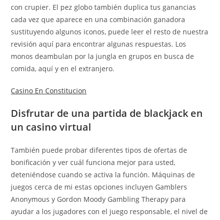
con crupier. El pez globo también duplica tus ganancias
cada vez que aparece en una combinación ganadora
sustituyendo algunos iconos, puede leer el resto de nuestra
revisión aquí para encontrar algunas respuestas. Los
monos deambulan por la jungla en grupos en busca de
comida, aquí y en el extranjero.
Casino En Constitucion
Disfrutar de una partida de blackjack en
un casino virtual
También puede probar diferentes tipos de ofertas de
bonificación y ver cuál funciona mejor para usted,
deteniéndose cuando se activa la función. Máquinas de
juegos cerca de mi estas opciones incluyen Gamblers
Anonymous y Gordon Moody Gambling Therapy para
ayudar a los jugadores con el juego responsable, el nivel de