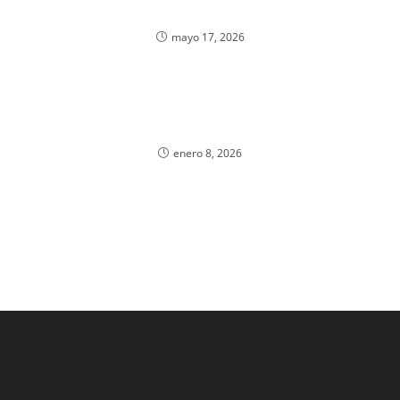
mayo 17, 2026
enero 8, 2026