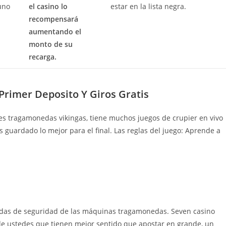
uno
el casino lo
estar en la lista negra.
recompensará
aumentando el
monto de su
recarga.
Primer Deposito Y Giros Gratis
es tragamonedas vikingas, tiene muchos juegos de crupier en vivo
s guardado lo mejor para el final. Las reglas del juego: Aprende a
edidas de seguridad de las máquinas tragamonedas. Seven casino
de ustedes que tienen mejor sentido que apostar en grande, un