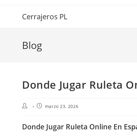
Ir
al
Cerrajeros PL
contenido
Blog
Donde Jugar Ruleta O
Autor
Publicación
marzo 23, 2026
de
de
la
la
entrada:
entrada:
Donde Jugar Ruleta Online En Es