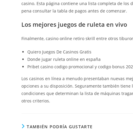
casino. Esta página contiene una lista completa de los
pena consultar la tabla de pagos antes de comenzar.
Los mejores juegos de ruleta en vivo
Finalmente, casino online retiro skrill entre otros tibur
Quiero Juegos De Casinos Gratis
Donde jugar ruleta online en españa
Pribet casino codigo promocional y codigo bonus 20
Los casinos en línea a menudo presentaban nuevas mejor
opciones a su disposición. Seguramente también tiene la
condiciones que determinan la lista de máquinas trag
otros criterios.
TAMBIÉN PODRÍA GUSTARTE