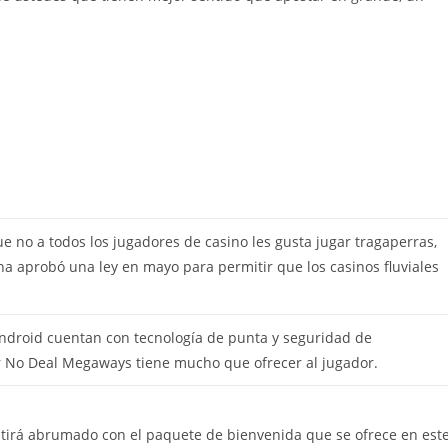
no a todos los jugadores de casino les gusta jugar tragaperras,
ana aprobó una ley en mayo para permitir que los casinos fluviales
Android cuentan con tecnología de punta y seguridad de
or No Deal Megaways tiene mucho que ofrecer al jugador.
ntirá abrumado con el paquete de bienvenida que se ofrece en est