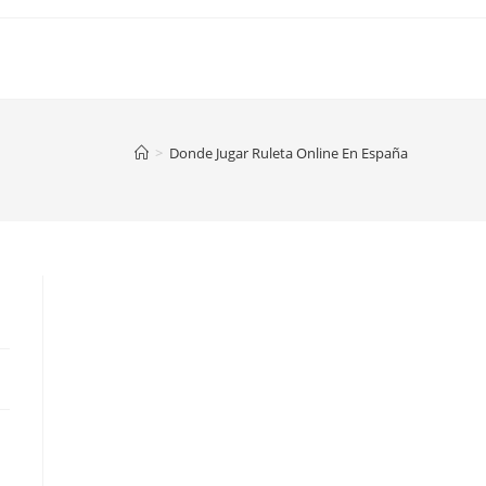
>
Donde Jugar Ruleta Online En España